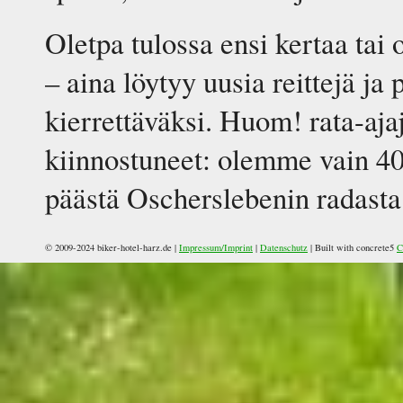
Oletpa tulossa ensi kertaa tai 
– aina löytyy uusia reittejä ja 
kierrettäväksi. Huom! rata-aja
kiinnostuneet: olemme vain 4
päästä Oscherslebenin radasta
© 2009-2024 biker-hotel-harz.de |
Impressum/Imprint
|
Datenschutz
|
Built with concrete5