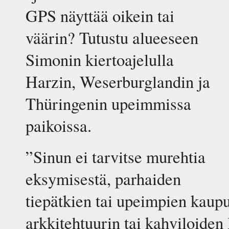
GPS näyttää oikein tai
väärin? Tutustu alueeseen
Simonin kiertoajelulla
Harzin, Weserburglandin ja
Thüringenin upeimmissa
paikoissa.
”Sinun ei tarvitse murehtia
eksymisestä, parhaiden
tiepätkien tai upeimpien kaup
arkkitehtuurin tai kahviloiden