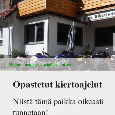
Home
deutsch
english
other
Opastetut kiertoajelut
Niistä tämä paikka oikeasti
tunnetaan!