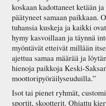
koskaan kadottaneet ketään j
päätyneet samaan paikkaan. Ol
tuhansia kuskeja ja kaikki ovat
hymy kasvoillaan ja täynnä in
myöntävät etteivät millään itse
ajettua samaa määrää ja löytän
hienoja paikkoja Keski-Saksan
moottoripyöräilyseuduilla.”
Isot tai pienet ryhmät, customit
sportit, skootterit. Ohjattu kie